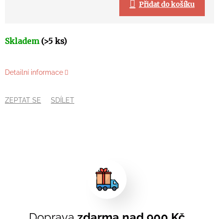
Přidat do košíku
Měrná
cena:
Skladem
(>5 ks)
Detailní informace
ZEPTAT SE
SDÍLET
Doprava
zdarma nad 900 Kč