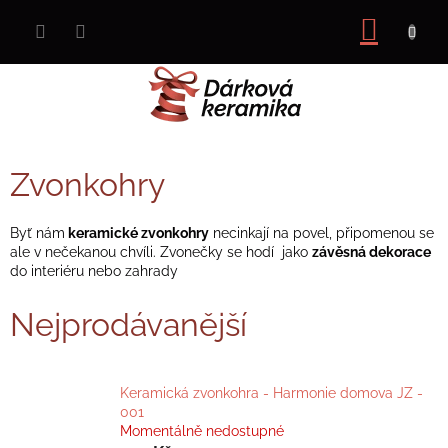
Přejít
nákup
na
obsah
košík
Zvonkohry
Byť
nám
keramické zvonkohry
necinkají na povel, připomenou se
ale v nečekanou chvíli. Zvonečky se hodí jako
závěsná dekorace
do interiéru nebo zahrady
Nejprodávanější
Keramická zvonkohra - Harmonie domova JZ -
001
Momentálně nedostupné