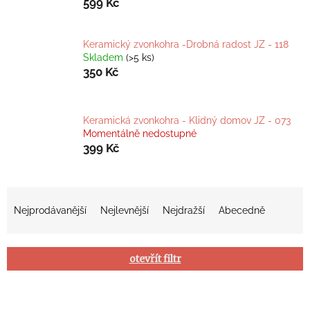
599 Kč
Keramický zvonkohra -Drobná radost JZ - 118
Skladem
(>5 ks)
350 Kč
Keramická zvonkohra - Klidný domov JZ - 073
Momentálně nedostupné
399 Kč
Ř
Nejprodávanější
Nejlevnější
Nejdražší
Abecedně
a
z
otevřít filtr
e
n
V