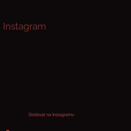
Z
á
p
Instagram
a
t
í
Sledovat na Instagramu