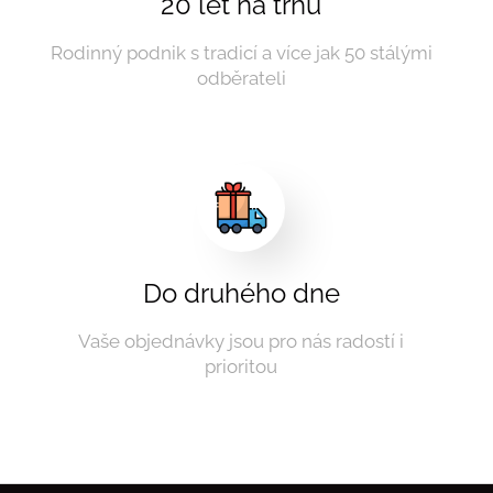
20 let na trhu
Rodinný podnik s tradicí a více jak 50 stálými
odběrateli
Do druhého dne
Vaše objednávky jsou pro nás radostí i
prioritou