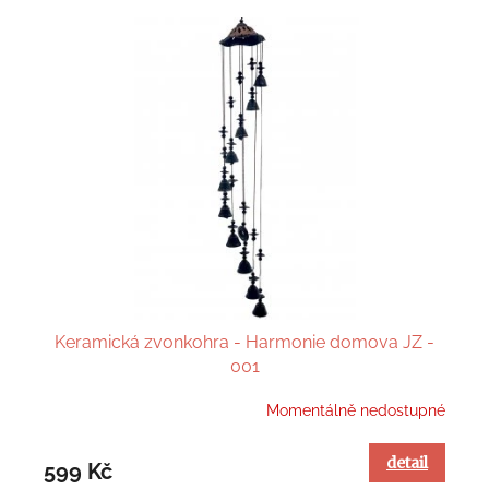
í
ý
p
p
r
i
o
s
d
p
u
r
k
o
t
d
ů
u
Keramická zvonkohra - Harmonie domova JZ -
k
001
t
Momentálně nedostupné
ů
detail
599 Kč