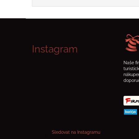
Z
á
p
Instagram
a
Naše fi
t
turisti
í
nákupem
doporuč
Sledovat na Instagramu