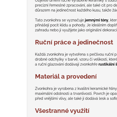
Objevte umění ručně vyráběné keramiky s tout
precizní řemeslné zpracování, ale také cit pro 
důrazem na jedinečnost každého kusu, takže žá
Tato zvonkohra se vyznačuje
jemnými tóny
, kte
přinášejí pocit klidu a pohody. Je ideálním doplňk
zahradu nebo ji využijete jako originální dekorac
Ruční práce a jedinečnost
Každá zvonkohra je vytvořena s pečlivou ruční
drobné odchylky v barvě, vzoru či velikosti, které
a ruční glazování dodávají zvonkohře
rustikální
Materiál a provedení
Zvonkohra je vyrobena z kvalitní keramické hlín
maximální odolnosti a trvanlivosti. Povrch je op
před vnějšími vlivy, ale také jí dodává lesk a sof
Všestranné využití