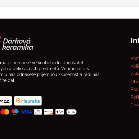
In
Kon
rma je primárně velkoobchodní dodavatel
Vel
ckých a dekoračních předmětů. Věříme že si s
Zak
 u nás odnesete příjemnou zkušenost a rádi nás
íte dál.
Obc
Pod
Rek
Coo