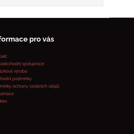
formace pro vás
takt
koobchodní spolupráce
ázková výroba
hodní podmínky
mínky ochrany osobních údajů
lamace
kies