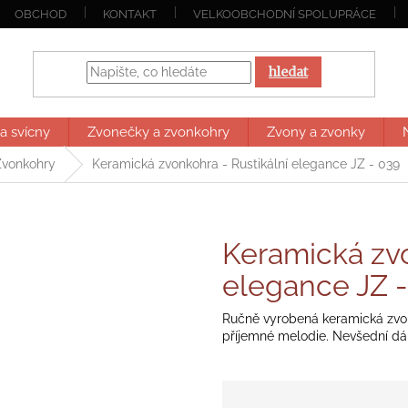
OBCHOD
KONTAKT
VELKOOBCHODNÍ SPOLUPRÁCE
hledat
a svícny
Zvonečky a zvonkohry
Zvony a zvonky
Zvonkohry
Keramická zvonkohra - Rustikální elegance JZ - 039
Keramická zvo
elegance JZ 
Ručně vyrobená keramická zvon
příjemné melodie. Nevšední dár