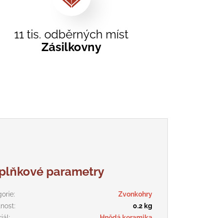
11 tis. odběrných míst
Zásilkovny
plňkové parametry
gorie
:
Zvonkohry
nost
:
0.2 kg
iál
:
Hnědá keramika