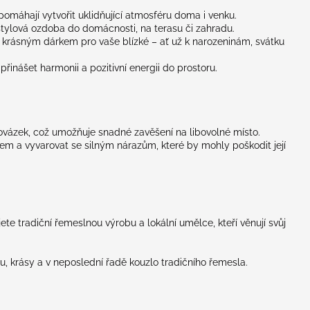
máhají vytvořit uklidňující atmosféru doma i venku.
stylová ozdoba do domácnosti, na terasu či zahradu.
 krásným dárkem pro vaše blízké – ať už k narozeninám, svátku
inášet harmonii a pozitivní energii do prostoru.
ázek, což umožňuje snadné zavěšení na libovolné místo.
em a vyvarovat se silným nárazům, které by mohly poškodit její
 tradiční řemeslnou výrobu a lokální umělce, kteří věnují svůj
 krásy a v neposlední řadě kouzlo tradičního řemesla.