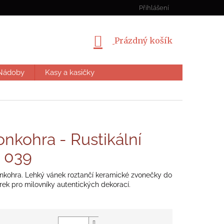
ZAKÁZKOVÁ VÝROBA
Přihlášení
nákupní
Prázdný košík
košík
Nádoby
Kasy a kasičky
nkohra - Rustikální
- 039
kohra. Lehký vánek roztančí keramické zvonečky do
ek pro milovníky autentických dekorací.