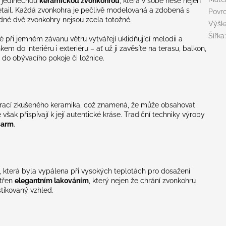
o jedinečnou
keramickou zvonkohrou
, která v sobě nese nejen
detail. Každá zvonkohra je pečlivě modelovaná a zdobená s
Povr
dné dvě zvonkohry nejsou zcela totožné.
Výšk
Šířka
ré při jemném závanu větru vytvářejí uklidňující melodii a
em do interiéru i exteriéru – ať už ji zavěsíte na terasu, balkon,
i do obývacího pokoje či ložnice.
 prací zkušeného keramika, což znamená, že může obsahovat
 však přispívají k její autentické kráse. Tradiční techniky výroby
 šarm
.
y, která byla vypálena při vysokých teplotách pro dosažení
atřen
elegantním lakováním
, který nejen že chrání zvonkohru
istikovaný vzhled.