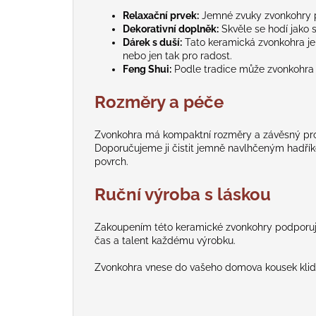
Relaxační prvek:
Jemné zvuky zvonkohry po
Dekorativní doplněk:
Skvěle se hodí jako 
Dárek s duší:
Tato keramická zvonkohra je
nebo jen tak pro radost.
Feng Shui:
Podle tradice může zvonkohra př
Rozměry a péče
Zvonkohra má kompaktní rozměry a závěsný prov
Doporučujeme ji čistit jemně navlhčeným hadřík
povrch.
Ruční výroba s láskou
Zakoupením této keramické zvonkohry podporujete
čas a talent každému výrobku.
Zvonkohra vnese do vašeho domova kousek klidu,