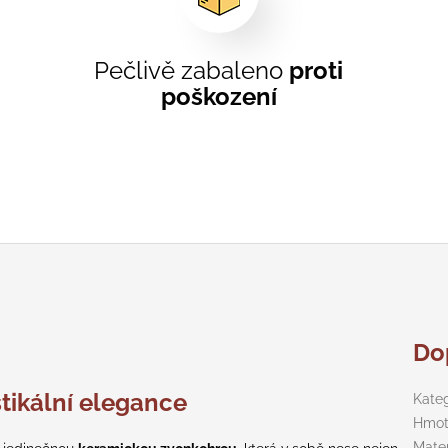
Pečlivě zabaleno
proti
poškození
Do
tikální elegance
Kate
Hmot
Mater