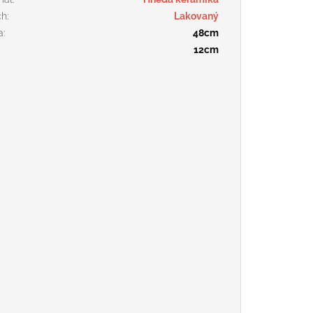
ch
:
Lakovaný
a
:
48cm
:
12cm