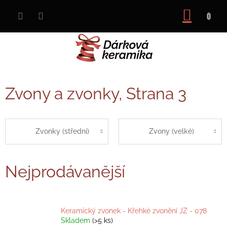
Přejít
nákup
na
obsah
košík
Zvony a zvonky
, Strana 3
Zvonky (střední)
Zvony (velké)
Nejprodávanější
Keramický zvonek - Křehké zvonění JZ - 078
Skladem
(>5 ks)