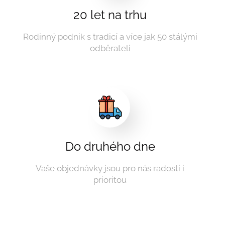
20 let na trhu
Rodinný podnik s tradicí a více jak 50 stálými
odběrateli
Do druhého dne
Vaše objednávky jsou pro nás radostí i
prioritou