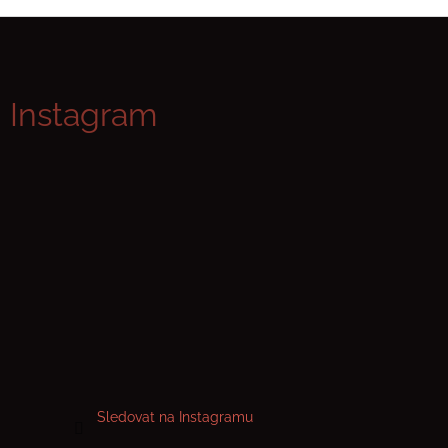
Z
á
p
Instagram
a
t
í
Sledovat na Instagramu