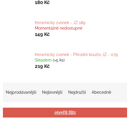
180 Kč
Keramický zvonek - JZ 189
Momentálně nedostupné
149 Kč
Keramický zvonek - Přírodní kouzlo JZ - 079
Skladem
(>5 ks)
219 Kč
Ř
Nejprodávanější
Nejlevnější
Nejdražší
Abecedně
a
z
otevřít filtr
e
n
V